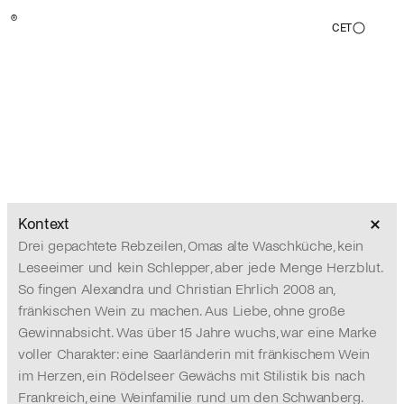
®
CET
Corporate
Design,
Etiketten
und
Social
Media
für
das
Weingut
3
Zeilen
Wein
Kontext
Drei gepachtete Rebzeilen, Omas alte Waschküche, kein 
Leseeimer und kein Schlepper, aber jede Menge Herzblut. 
So fingen Alexandra und Christian Ehrlich 2008 an, 
fränkischen Wein zu machen. Aus Liebe, ohne große 
Drei Zeilen, eine Haltung.
Gewinnabsicht. Was über 15 Jahre wuchs, war eine Marke 
voller Charakter: eine Saarländerin mit fränkischem Wein 
im Herzen, ein Rödelseer Gewächs mit Stilistik bis nach 
Frankreich, eine Weinfamilie rund um den Schwanberg. 