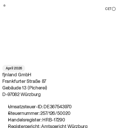
®
CET
Angaben
gemäß
§
5
DDG
April 2026
fjnland GmbH
Frankfurter Straße 87
Gebäude 13 (Picherei)
D-97082 Würzburg
Umsatzsteuer-ID: DE367543970
Steuernummer: 257/126/50020
Handelsregister: HRB-17290
Registergericht: Amtsgericht Würzburg